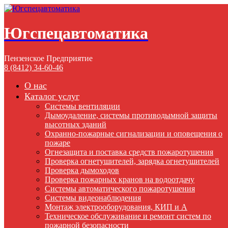
Югспецавтоматика
Пензенское Предприятие
8 (8412) 34-60-46
О нас
Каталог услуг
Системы вентиляции
Дымоудаление, cистемы противодымной защиты
высотных зданий
Охранно-пожарные сигнализации и оповещения о
пожаре
Огнезащита и поставка средств пожаротушения
Проверка огнетушителей, зарядка огнетушителей
Проверка дымоходов
Проверка пожарных кранов на водоотдачу
Системы автоматического пожаротушения
Системы видеонаблюдения
Монтаж электрооборудования, КИП и А
Техническое обслуживание и ремонт систем по
пожарной безопасности