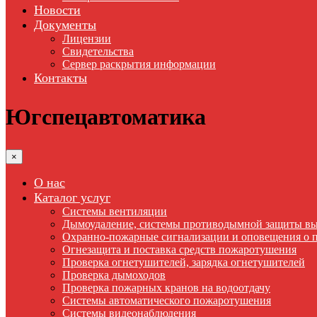
Новости
Документы
Лицензии
Свидетельства
Сервер раскрытия информации
Контакты
Югспецавтоматика
×
О нас
Каталог услуг
Системы вентиляции
Дымоудаление, cистемы противодымной защиты вы
Охранно-пожарные сигнализации и оповещения о 
Огнезащита и поставка средств пожаротушения
Проверка огнетушителей, зарядка огнетушителей
Проверка дымоходов
Проверка пожарных кранов на водоотдачу
Системы автоматического пожаротушения
Системы видеонаблюдения